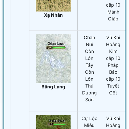
cấp 10
Mảnh
Xạ Nhân
Giáp
Chân
Vũ Khí
Núi
Hoàng
Côn
Kim
Lôn
cấp 10
Tây
Pháp
Côn
Bảo
Lôn
cấp 10
Thủ
Tuyết
Băng Lang
Dương
Cốt
Sơn
Cự Lộc
Vũ Khí
Miêu
Hoàng