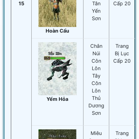
15
Tân
Cấp 20
Yến
Sơn
Hoàn Cẩu
Chân
Trang
Núi
Bị Lục
Côn
Cấp 20
Lôn
Tây
Côn
Lôn
Thủ
Yểm Hỏa
Dương
Sơn
Miêu
Trang