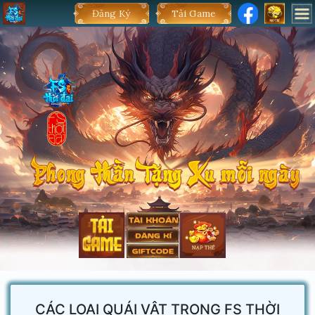
Đăng Ký
Tải Game
CÁC LOẠI QUÁI VẬT TRONG FS THỜI