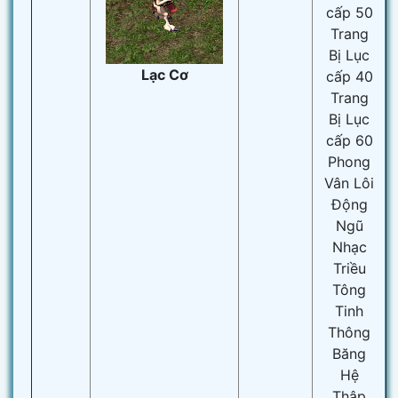
cấp 50
Trang
Bị Lục
Lạc Cơ
cấp 40
Trang
Bị Lục
cấp 60
Phong
Vân Lôi
Động
Ngũ
Nhạc
Triều
Tông
Tinh
Thông
Băng
Hệ
Thập