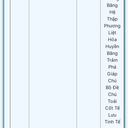
Băng
Hệ
Thập
Phương
Liệt
Hỏa
Huyền
Băng
Trảm
Phá
Giáp
Chú
Bồ Đề
Chú
Toái
Cốt Tế
Lưu
Tinh Tế