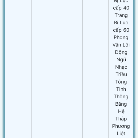
Bị Lục
cấp 40
Trang
Bị Lục
cấp 60
Phong
Vân Lôi
Động
Ngũ
Nhạc
Triều
Tông
Tinh
Thông
Băng
Hệ
Thập
Phương
Liệt