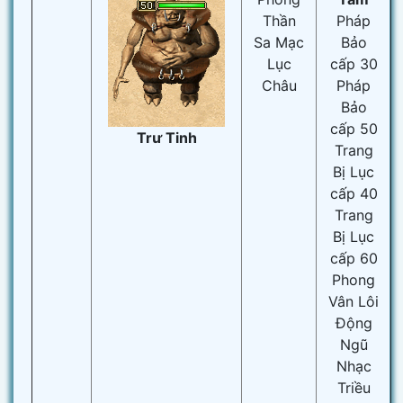
Thần
Pháp
Sa Mạc
Bảo
Lục
cấp 30
Châu
Pháp
Bảo
cấp 50
Trư Tinh
Trang
Bị Lục
cấp 40
Trang
Bị Lục
cấp 60
Phong
Vân Lôi
Động
Ngũ
Nhạc
Triều