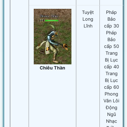
Tuyệt
Pháp
Long
Bảo
Lĩnh
cấp 30
Pháp
Bảo
cấp 50
Trang
Bị Lục
cấp 40
Chiêu Thần
Trang
Bị Lục
cấp 60
Phong
Vân Lôi
Động
Ngũ
Nhạc