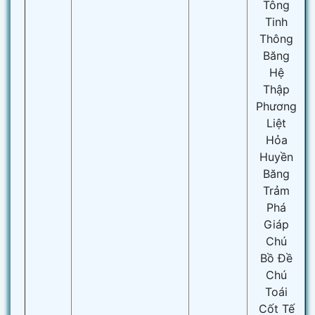
Tông
Tinh
Thông
Băng
Hệ
Thập
Phương
Liệt
Hỏa
Huyền
Băng
Trảm
Phá
Giáp
Chú
Bồ Đề
Chú
Toái
Cốt Tế